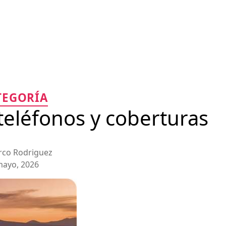
Categorías
TEGORÍA
teléfonos y coberturas
co Rodriguez
mayo, 2026
n
ación