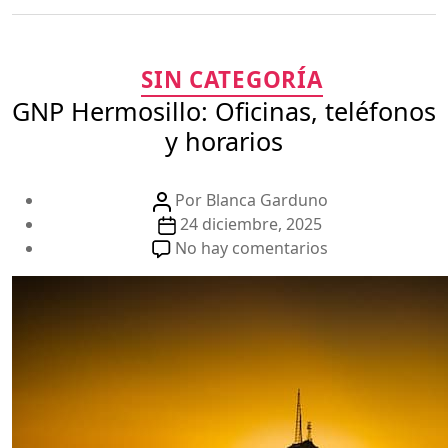
Categorías
SIN CATEGORÍA
GNP Hermosillo: Oficinas, teléfonos
y horarios
Autor
Por
Blanca Garduno
de
Fecha
24 diciembre, 2025
la
de
en
No hay comentarios
publicación
la
GNP
publicación
Hermosillo:
Oficinas,
teléfonos
y
horarios