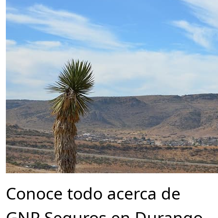
Oficinas,
Teléfonos
y
oficinas
2026
Conoce todo acerca de
GNP Seguros en Durango