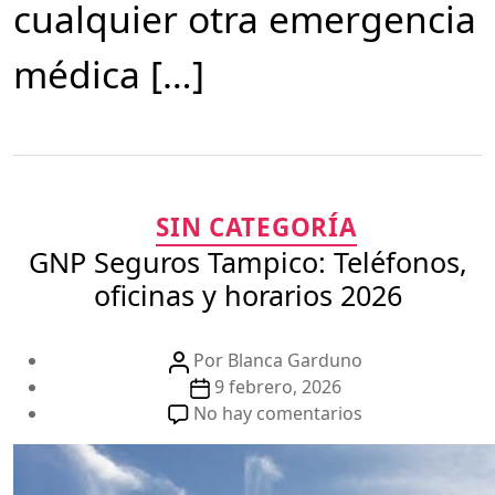
cualquier otra emergencia
médica […]
Categorías
SIN CATEGORÍA
GNP Seguros Tampico: Teléfonos,
oficinas y horarios 2026
Autor
Por
Blanca Garduno
de
Fecha
9 febrero, 2026
la
de
en
No hay comentarios
publicación
la
GNP
publicación
Seguros
Tampico: