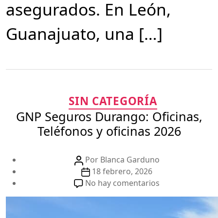
asegurados. En León,
Guanajuato, una […]
Categorías
SIN CATEGORÍA
GNP Seguros Durango: Oficinas,
Teléfonos y oficinas 2026
Autor
Por
Blanca Garduno
de
Fecha
18 febrero, 2026
la
de
en
No hay comentarios
publicación
la
GNP
publicación
Seguros
Durango: