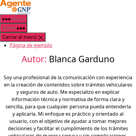
Saltar
GNP
al
Seguros
contenido
Menú
Menú
Cerrar el menú
Página de ejemplo
Autor:
Blanca Garduno
Soy una profesional de la comunicación con experiencia
en la creación de contenidos sobre trámites vehiculares
y seguros de auto. Me especializo en explicar
información técnica y normativa de forma clara y
sencilla, para que cualquier persona pueda entenderla
y aplicarla. Mi enfoque es práctico y orientado al
usuario, con el objetivo de ayudar a tomar mejores
decisiones y facilitar el cumplimiento de los trámites
vehiculares de manera segura y sin complicaciones.