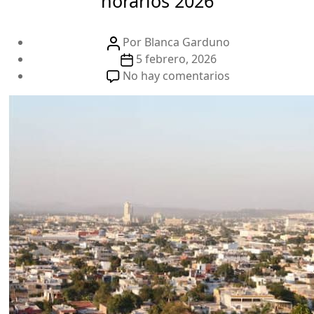
horarios 2026
Autor
Por
Blanca Garduno
de
Fecha
5 febrero, 2026
la
de
en
No hay comentarios
publicación
la
GNP
publicación
Culiacán:
Teléfonos,
oficinas
y
horarios
2026