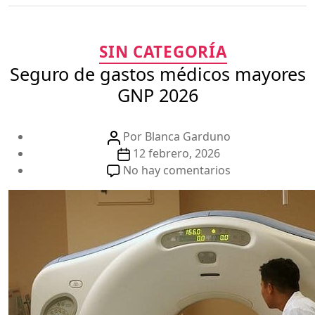
Categorías
SIN CATEGORÍA
Seguro de gastos médicos mayores
GNP 2026
Autor
Por
Blanca Garduno
de
Fecha
12 febrero, 2026
la
de
en
No hay comentarios
publicación
la
Seguro
publicación
de
gastos
médicos
mayores
GNP
2026