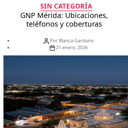
Categorías
SIN CATEGORÍA
GNP Mérida: Ubicaciones,
teléfonos y coberturas
Autor
Por
Blanca Garduno
de
Fecha
21 enero, 2026
la
de
publicación
la
publicación