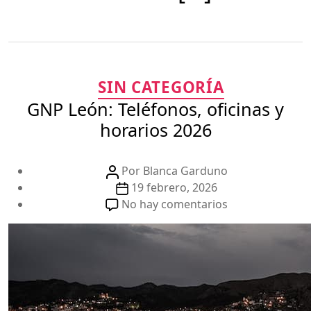
Categorías
SIN CATEGORÍA
GNP León: Teléfonos, oficinas y
horarios 2026
Autor
Por
Blanca Garduno
de
Fecha
19 febrero, 2026
la
de
en
No hay comentarios
publicación
la
GNP
publicación
León:
Teléfonos,
oficinas
y
horarios