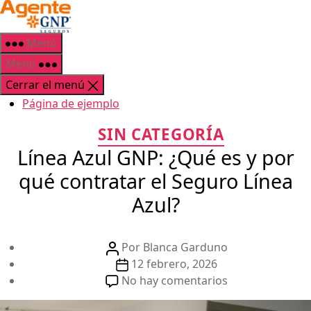
Saltar
GNP
al
Seguros
contenido
Menú
Menú
Cerrar el menú
Página de ejemplo
Categorías
SIN CATEGORÍA
Línea Azul GNP: ¿Qué es y por
qué contratar el Seguro Línea
Azul?
Autor
Por
Blanca Garduno
de
Fecha
12 febrero, 2026
la
de
en
No hay comentarios
publicación
la
Línea