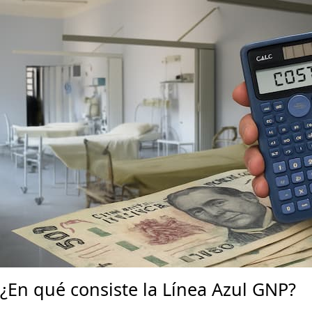
publicación
Azul
GNP:
¿Qué
es
y
por
qué
contratar
el
Seguro
Línea
Azul?
¿En qué consiste la L
ínea Azul GNP?